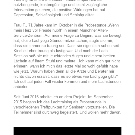
nutzbringende, kostengünstige und leicht zugängliche
Intervention gesehen, die positive Wirkungen hat auf
Depression, Schlaflosigkeit und Schlafqualität.
Frau F., 71 Jahre kam im Oktober in die Probestunde „Wenn
mein Herz vor Freude hüpft“ in einem Münchner Alten-
Service-Zentrum. Auf meine Frage zu Beginn, was sie bewegt
hat, diese Lachyoga-Stunde mitzumachen, sagte sie mir,
dass sie immer so traurig sei. Dass sie eigentlich schon seit
Kindheit eher traurig als lustig war. Und nach der Lach-
Session saß sie mit leuchtenden Augen und einem breiten
Lächeln auf ihrem Stuhl und meinte: „Ich kann mich gar nicht
erinnern, wann ich mich das letzte Mal so wohl gefühlt habe
wie jetzt. Warum haben denn all die Ärzte und Berater mir
nichts davon erzählt, dass es so etwas wie Lachyoga gibt?“
Ich soll auf jeden Fall wieder kommen und mehr Lachstunden
anbieten.
Seit Juni 2015 arbeite ich an dem Projekt. Im September
2015 begann ich das Lachtraining als Probestunde in
verschiedenen Treffpunkten für Senioren vorzustellen. Die
Teilnehmer sind durchweg begeistert. Und wollen mehr davon.